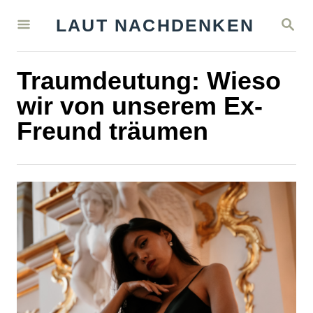
S
S
LAUT NACHDENKEN
k
E
A
i
R
Traumdeutung: Wieso
C
p
H
wir von unserem Ex-
t
Freund träumen
o
C
o
n
t
e
n
t