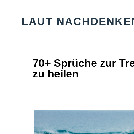
S
k
LAUT NACHDENKE
i
p
t
o
70+ Sprüche zur Tre
C
zu heilen
o
n
t
e
n
t