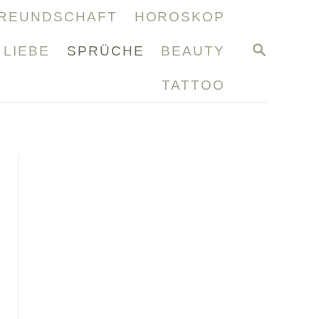
REUNDSCHAFT
HOROSKOP
S
LIEBE
SPRÜCHE
BEAUTY
E
A
TATTOO
R
C
H