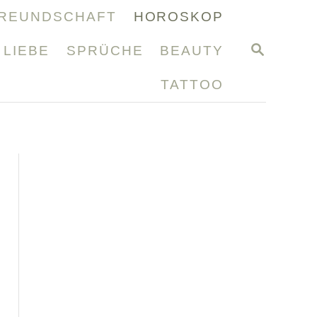
REUNDSCHAFT
HOROSKOP
S
LIEBE
SPRÜCHE
BEAUTY
E
A
TATTOO
R
C
H