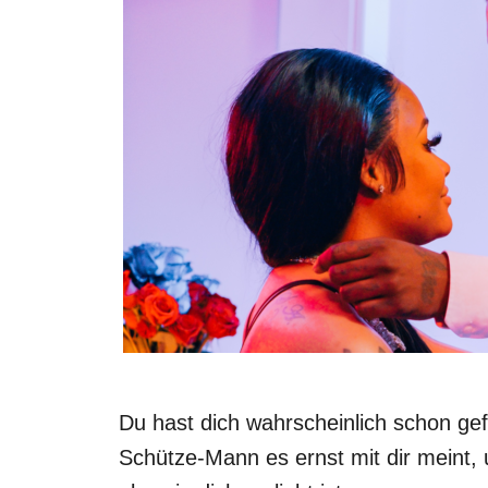
Du hast dich wahrscheinlich schon ge
Schütze-Mann es ernst mit dir meint, un