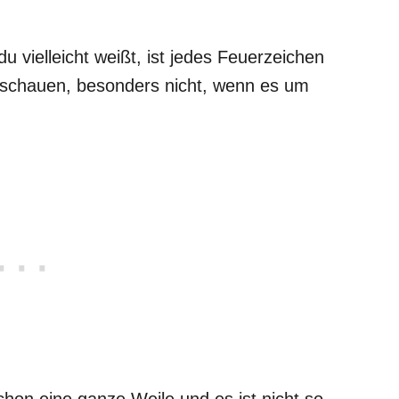
u vielleicht weißt, ist jedes Feuerzeichen
chschauen, besonders nicht, wenn es um