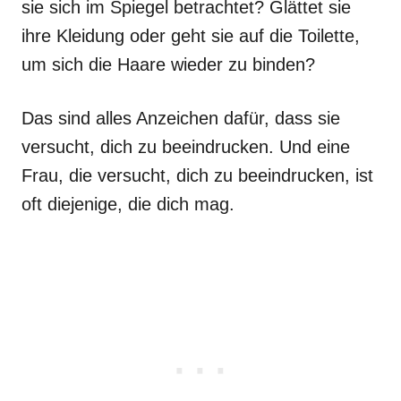
sie sich im Spiegel betrachtet? Glättet sie
ihre Kleidung oder geht sie auf die Toilette,
um sich die Haare wieder zu binden?
Das sind alles Anzeichen dafür, dass sie
versucht, dich zu beeindrucken. Und eine
Frau, die versucht, dich zu beeindrucken, ist
oft diejenige, die dich mag.