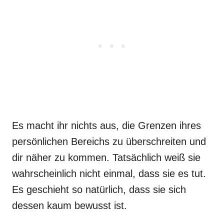
Es macht ihr nichts aus, die Grenzen ihres
persönlichen Bereichs zu überschreiten und
dir näher zu kommen. Tatsächlich weiß sie
wahrscheinlich nicht einmal, dass sie es tut.
Es geschieht so natürlich, dass sie sich
dessen kaum bewusst ist.