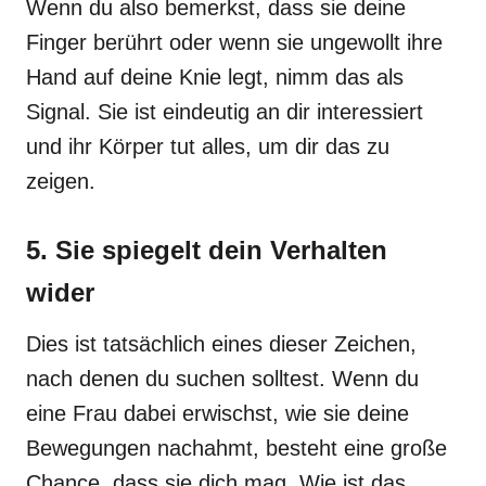
Wenn du also bemerkst, dass sie deine
Finger berührt oder wenn sie ungewollt ihre
Hand auf deine Knie legt, nimm das als
Signal. Sie ist eindeutig an dir interessiert
und ihr Körper tut alles, um dir das zu
zeigen.
5. Sie spiegelt dein Verhalten
wider
Dies ist tatsächlich eines dieser Zeichen,
nach denen du suchen solltest. Wenn du
eine Frau dabei erwischst, wie sie deine
Bewegungen nachahmt, besteht eine große
Chance, dass sie dich mag. Wie ist das