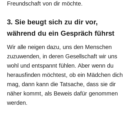
Freundschaft von dir möchte.
3. Sie beugt sich zu dir vor,
während du ein Gespräch führst
Wir alle neigen dazu, uns den Menschen
zuzuwenden, in deren Gesellschaft wir uns
wohl und entspannt fühlen. Aber wenn du
herausfinden möchtest, ob ein Mädchen dich
mag, dann kann die Tatsache, dass sie dir
näher kommt, als Beweis dafür genommen
werden.