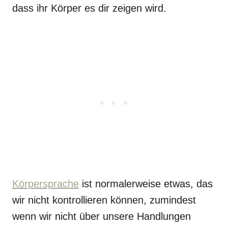
dass ihr Körper es dir zeigen wird.
Körpersprache
ist normalerweise etwas, das
wir nicht kontrollieren können, zumindest
wenn wir nicht über unsere Handlungen