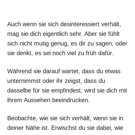
Auch wenn sie sich desinteressiert verhält,
mag sie dich eigentlich sehr. Aber sie fühlt
sich nicht mutig genug, es dir zu sagen, oder
sie denkt, es sei noch viel zu früh dafür.
Während sie darauf wartet, dass du etwas
unternimmst oder ihr zeigst, dass du
dasselbe für sie empfindest, wird sie dich mit
ihrem Aussehen beeindrucken.
Beobachte, wie sie sich verhält, wenn sie in
deiner Nähe ist. Erwischst du sie dabei, wie