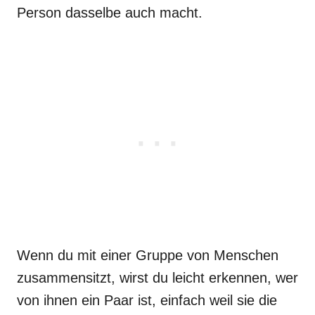
Person dasselbe auch macht.
Wenn du mit einer Gruppe von Menschen
zusammensitzt, wirst du leicht erkennen, wer
von ihnen ein Paar ist, einfach weil sie die