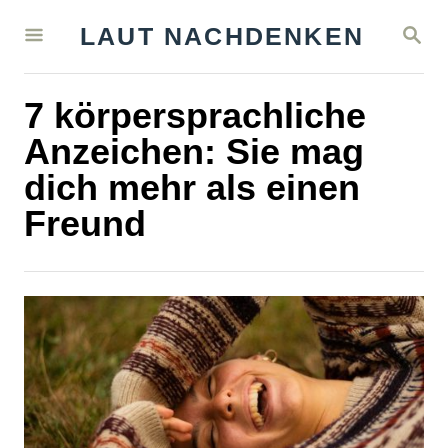
S
S
LAUT NACHDENKEN
k
E
A
i
R
7 körpersprachliche
C
p
H
Anzeichen: Sie mag
t
dich mehr als einen
o
Freund
C
o
n
t
e
n
t