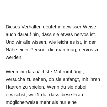
Dieses Verhalten deutet in gewisser Weise
auch darauf hin, dass sie etwas nervös ist.
Und wir alle wissen, wie leicht es ist, in der
Nähe einer Person, die man mag, nervös zu
werden.
Wenn ihr das nächste Mal rumhängt,
versuche zu sehen, ob sie anfängt, mit ihren
Haaren zu spielen. Wenn du sie dabei
erwischst, weißt du, dass diese Frau
möglicherweise mehr als nur eine