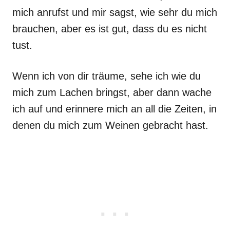
mich anrufst und mir sagst, wie sehr du mich
brauchen, aber es ist gut, dass du es nicht
tust.
Wenn ich von dir träume, sehe ich wie du
mich zum Lachen bringst, aber dann wache
ich auf und erinnere mich an all die Zeiten, in
denen du mich zum Weinen gebracht hast.