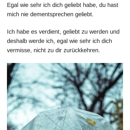
Egal wie sehr ich dich geliebt habe, du hast
mich nie dementsprechen geliebt.
Ich habe es verdient, geliebt zu werden und
deshalb werde ich, egal wie sehr ich dich
vermisse, nicht zu dir zurückkehren.