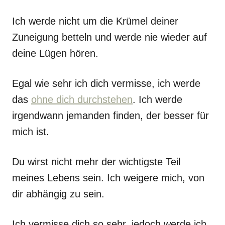
Ich werde nicht um die Krümel deiner
Zuneigung betteln und werde nie wieder auf
deine Lügen hören.
Egal wie sehr ich dich vermisse, ich werde
das
ohne dich durchstehen
. Ich werde
irgendwann jemanden finden, der besser für
mich ist.
Du wirst nicht mehr der wichtigste Teil
meines Lebens sein. Ich weigere mich, von
dir abhängig zu sein.
Ich vermisse dich so sehr, jedoch werde ich