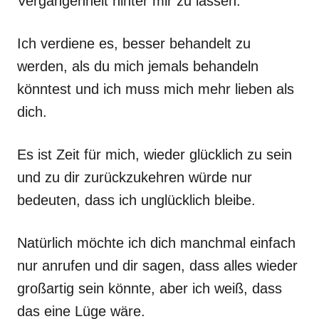
Vergangenheit hinter mir zu lassen.
Ich verdiene es, besser behandelt zu
werden, als du mich jemals behandeln
könntest und ich muss mich mehr lieben als
dich.
Es ist Zeit für mich, wieder glücklich zu sein
und zu dir zurückzukehren würde nur
bedeuten, dass ich unglücklich bleibe.
Natürlich möchte ich dich manchmal einfach
nur anrufen und dir sagen, dass alles wieder
großartig sein könnte, aber ich weiß, dass
das eine Lüge wäre.