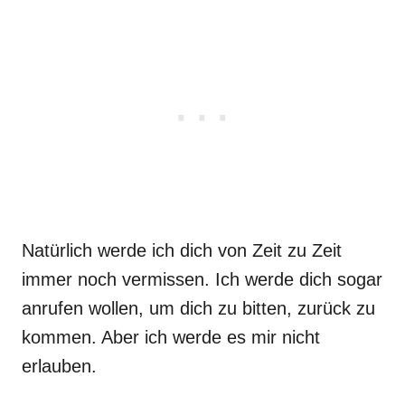
Natürlich werde ich dich von Zeit zu Zeit
immer noch vermissen. Ich werde dich sogar
anrufen wollen, um dich zu bitten, zurück zu
kommen. Aber ich werde es mir nicht
erlauben.