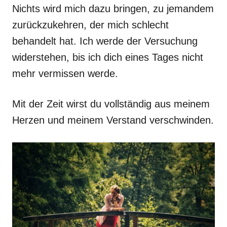
Nichts wird mich dazu bringen, zu jemandem
zurückzukehren, der mich schlecht
behandelt hat. Ich werde der Versuchung
widerstehen, bis ich dich eines Tages nicht
mehr vermissen werde.
Mit der Zeit wirst du vollständig aus meinem
Herzen und meinem Verstand verschwinden.