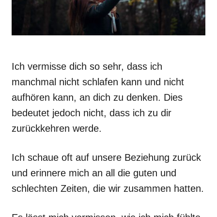
Ich vermisse dich so sehr, dass ich
manchmal nicht schlafen kann und nicht
aufhören kann, an dich zu denken. Dies
bedeutet jedoch nicht, dass ich zu dir
zurückkehren werde.
Ich schaue oft auf unsere Beziehung zurück
und erinnere mich an all die guten und
schlechten Zeiten, die wir zusammen hatten.