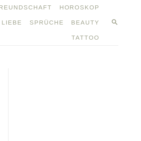
REUNDSCHAFT
HOROSKOP
S
LIEBE
SPRÜCHE
BEAUTY
E
A
TATTOO
R
C
H