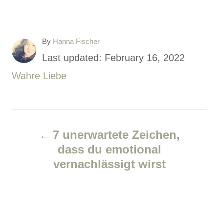
A
By
Hanna Fischer
u
P
Last updated:
February 16, 2022
t
o
C
Wahre Liebe
h
o
s
a
r
t
t
P
e
e
7 unerwartete Zeichen,
d
g
o
dass du emotional
o
o
vernachlässigt wirst
s
n
r
i
t
e
n
s