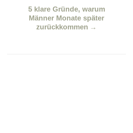
5 klare Gründe, warum
a
Männer Monate später
v
zurückkommen
i
g
a
t
i
o
n