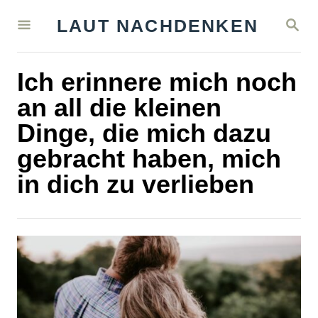
S
S
LAUT NACHDENKEN
k
E
A
i
R
Ich erinnere mich noch
C
p
H
an all die kleinen
t
Dinge, die mich dazu
o
gebracht haben, mich
C
in dich zu verlieben
o
n
t
e
n
t