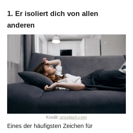
1. Er isoliert dich von allen
anderen
Kredit:
unsplash.com
Eines der häufigsten Zeichen für