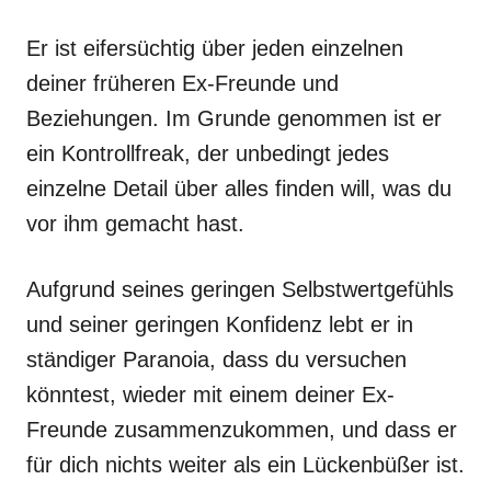
Er ist eifersüchtig über jeden einzelnen
deiner früheren Ex-Freunde und
Beziehungen. Im Grunde genommen ist er
ein Kontrollfreak, der unbedingt jedes
einzelne Detail über alles finden will, was du
vor ihm gemacht hast.
Aufgrund seines geringen Selbstwertgefühls
und seiner geringen Konfidenz lebt er in
ständiger Paranoia, dass du versuchen
könntest, wieder mit einem deiner Ex-
Freunde zusammenzukommen, und dass er
für dich nichts weiter als ein Lückenbüßer ist.