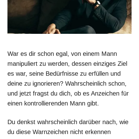
War es dir schon egal, von einem Mann
manipuliert zu werden, dessen einziges Ziel
es war, seine Bedürfnisse zu erfüllen und
deine zu ignorieren? Wahrscheinlich schon,
und jetzt fragst du dich, ob es Anzeichen für
einen kontrollierenden Mann gibt.
Du denkst wahrscheinlich darüber nach, wie
du diese Warnzeichen nicht erkennen