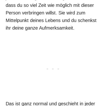
dass du so viel Zeit wie möglich mit dieser
Person verbringen willst. Sie wird zum
Mittelpunkt deines Lebens und du schenkst
ihr deine ganze Aufmerksamkeit.
Das ist ganz normal und geschieht in jeder