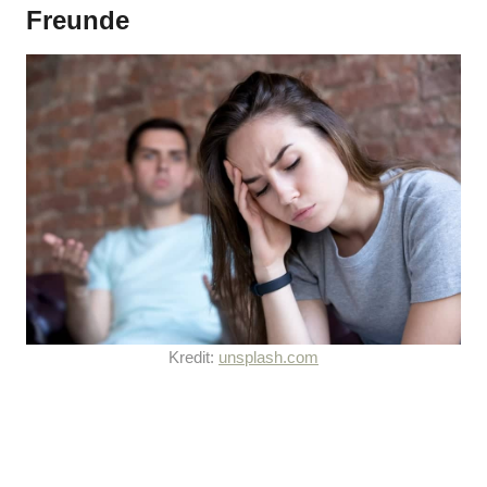
Freunde
Kredit:
unsplash.com