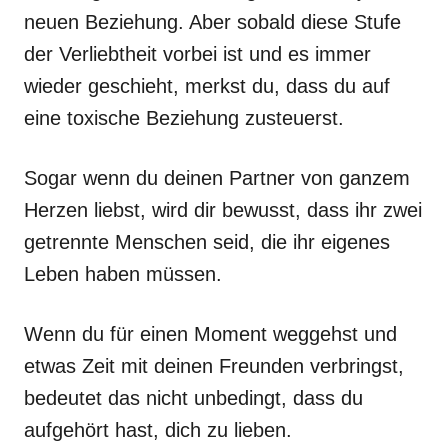
neuen Beziehung. Aber sobald diese Stufe
der Verliebtheit vorbei ist und es immer
wieder geschieht, merkst du, dass du auf
eine toxische Beziehung zusteuerst.
Sogar wenn du deinen Partner von ganzem
Herzen liebst, wird dir bewusst, dass ihr zwei
getrennte Menschen seid, die ihr eigenes
Leben haben müssen.
Wenn du für einen Moment weggehst und
etwas Zeit mit deinen Freunden verbringst,
bedeutet das nicht unbedingt, dass du
aufgehört hast, dich zu lieben.