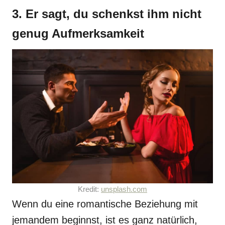
3. Er sagt, du schenkst ihm nicht
genug Aufmerksamkeit
Kredit:
unsplash.com
Wenn du eine romantische Beziehung mit
jemandem beginnst, ist es ganz natürlich,