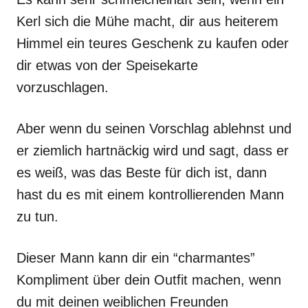
Kerl sich die Mühe macht, dir aus heiterem
Himmel ein teures Geschenk zu kaufen oder
dir etwas von der Speisekarte
vorzuschlagen.
Aber wenn du seinen Vorschlag ablehnst und
er ziemlich hartnäckig wird und sagt, dass er
es weiß, was das Beste für dich ist, dann
hast du es mit einem kontrollierenden Mann
zu tun.
Dieser Mann kann dir ein “charmantes”
Kompliment über dein Outfit machen, wenn
du mit deinen weiblichen Freunden