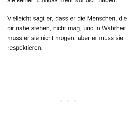
sie keinen Einfluss mehr auf dich haben.
Vielleicht sagt er, dass er die Menschen, die
dir nahe stehen, nicht mag, und in Wahrheit
muss er sie nicht mögen, aber er muss sie
respektieren.