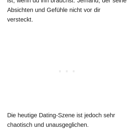
ist, wenn du ihn brauchst. Jemand, der seine
Absichten und Gefühle nicht vor dir
versteckt.
Die heutige Dating-Szene ist jedoch sehr
chaotisch und unausgeglichen.