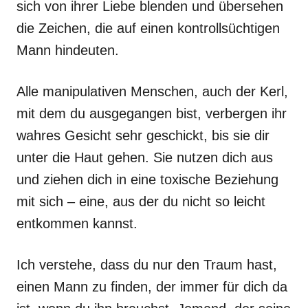
sich von ihrer Liebe blenden und übersehen
die Zeichen, die auf einen kontrollsüchtigen
Mann hindeuten.
Alle manipulativen Menschen, auch der Kerl,
mit dem du ausgegangen bist, verbergen ihr
wahres Gesicht sehr geschickt, bis sie dir
unter die Haut gehen. Sie nutzen dich aus
und ziehen dich in eine toxische Beziehung
mit sich – eine, aus der du nicht so leicht
entkommen kannst.
Ich verstehe, dass du nur den Traum hast,
einen Mann zu finden, der immer für dich da