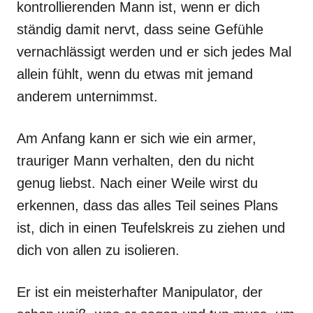
kontrollierenden Mann ist, wenn er dich
ständig damit nervt, dass seine Gefühle
vernachlässigt werden und er sich jedes Mal
allein fühlt, wenn du etwas mit jemand
anderem unternimmst.
Am Anfang kann er sich wie ein armer,
trauriger Mann verhalten, den du nicht
genug liebst. Nach einer Weile wirst du
erkennen, dass das alles Teil seines Plans
ist, dich in einen Teufelskreis zu ziehen und
dich von allen zu isolieren.
Er ist ein meisterhafter Manipulator, der