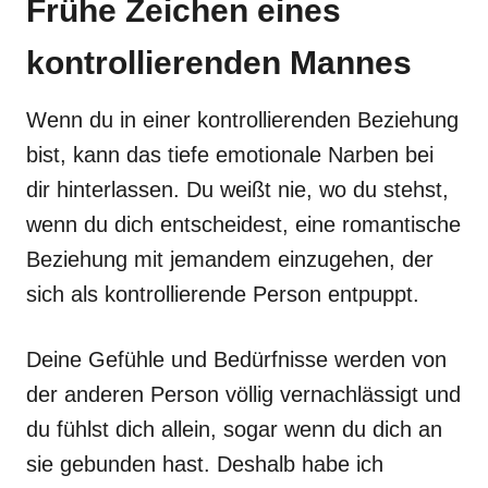
Frühe Zeichen eines
kontrollierenden Mannes
Wenn du in einer kontrollierenden Beziehung
bist, kann das tiefe emotionale Narben bei
dir hinterlassen. Du weißt nie, wo du stehst,
wenn du dich entscheidest, eine romantische
Beziehung mit jemandem einzugehen, der
sich als kontrollierende Person entpuppt.
Deine Gefühle und Bedürfnisse werden von
der anderen Person völlig vernachlässigt und
du fühlst dich allein, sogar wenn du dich an
sie gebunden hast. Deshalb habe ich