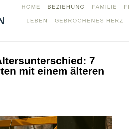
HOME
BEZIEHUNG
FAMILIE
F
N
LEBEN
GEBROCHENES HERZ
ltersunterschied: 7
rten mit einem älteren