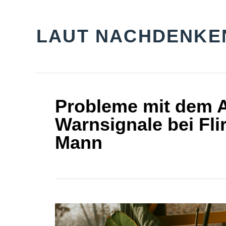
S
k
LAUT NACHDENKE
i
p
t
o
Probleme mit dem A
C
Warnsignale bei Fli
o
Mann
n
t
e
n
t