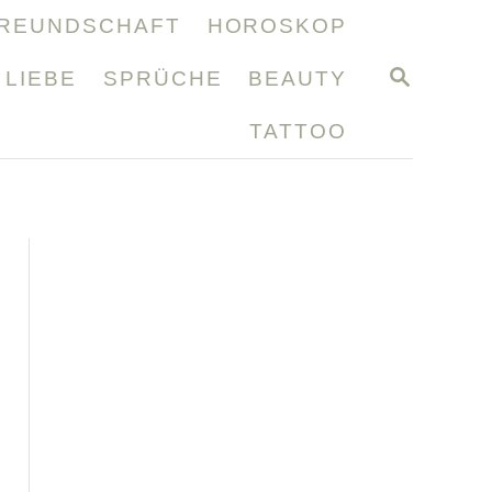
REUNDSCHAFT
HOROSKOP
S
LIEBE
SPRÜCHE
BEAUTY
E
A
TATTOO
R
C
H