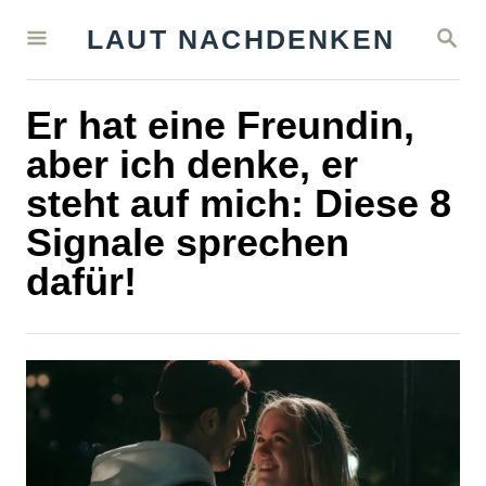
S
S
LAUT NACHDENKEN
k
E
A
i
R
Er hat eine Freundin,
C
p
H
aber ich denke, er
t
steht auf mich: Diese 8
o
Signale sprechen
C
dafür!
o
n
t
e
n
t