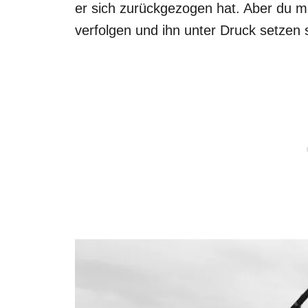
er sich zurückgezogen hat. Aber du m
verfolgen und ihn unter Druck setzen