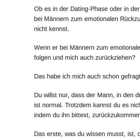
Ob es in der Dating-Phase oder in der
bei Männern zum emotionalen Rückz
nicht kennst.
Wenn er bei Männern zum emotionalen
folgen und mich auch zurückziehen?
Das habe ich mich auch schon gefragt, 
Du willst nur, dass der Mann, in den 
ist normal. Trotzdem kannst du es nic
indem du ihn bittest, zurückzukomme
Das erste, was du wissen musst, ist, d