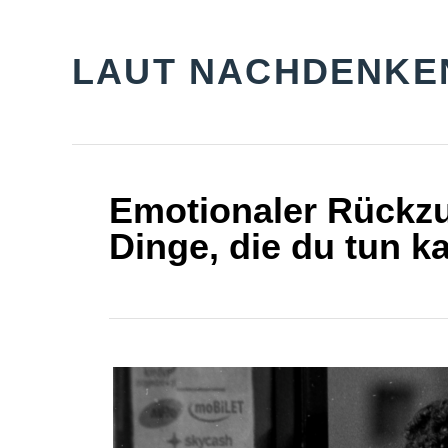
S
k
LAUT NACHDENKE
i
p
t
o
Emotionaler Rückzu
C
Dinge, die du tun k
o
n
t
e
n
t