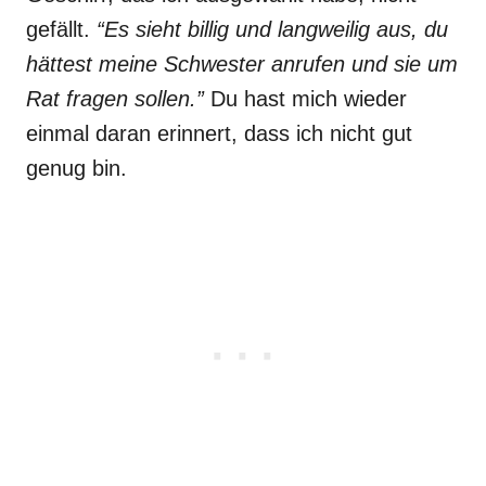
gefällt.
“Es sieht billig und langweilig aus, du
hättest meine Schwester anrufen und sie um
Rat fragen sollen.”
Du hast mich wieder
einmal daran erinnert, dass ich nicht gut
genug bin.