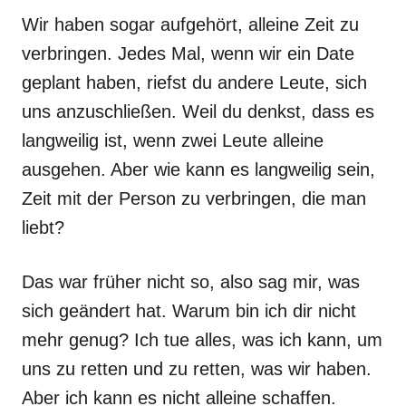
Wir haben sogar aufgehört, alleine Zeit zu
verbringen. Jedes Mal, wenn wir ein Date
geplant haben, riefst du andere Leute, sich
uns anzuschließen. Weil du denkst, dass es
langweilig ist, wenn zwei Leute alleine
ausgehen. Aber wie kann es langweilig sein,
Zeit mit der Person zu verbringen, die man
liebt?
Das war früher nicht so, also sag mir, was
sich geändert hat. Warum bin ich dir nicht
mehr genug? Ich tue alles, was ich kann, um
uns zu retten und zu retten, was wir haben.
Aber ich kann es nicht alleine schaffen.