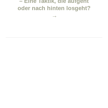
– Eine Taktik, die aufgeht
oder nach hinten losgeht?
i
g
a
t
i
o
n