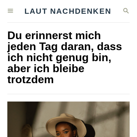
S
S
LAUT NACHDENKEN
k
E
A
i
R
Du erinnerst mich
C
p
H
jeden Tag daran, dass
t
ich nicht genug bin,
o
aber ich bleibe
C
trotzdem
o
n
t
e
n
t