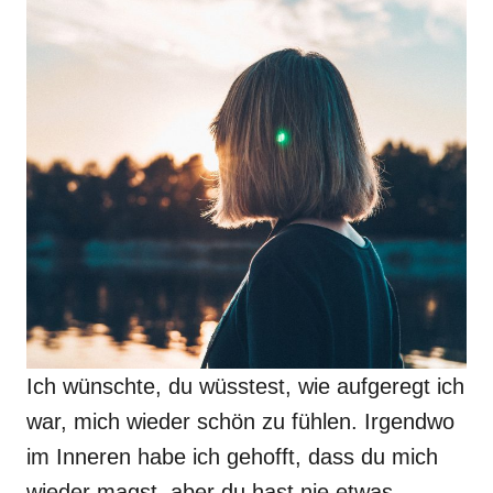
Ich wünschte, du wüsstest, wie aufgeregt ich
war, mich wieder schön zu fühlen. Irgendwo
im Inneren habe ich gehofft, dass du mich
wieder magst, aber du hast nie etwas