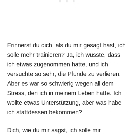
Erinnerst du dich, als du mir gesagt hast, ich
solle mehr trainieren? Ja, ich wusste, dass
ich etwas zugenommen hatte, und ich
versuchte so sehr, die Pfunde zu verlieren.
Aber es war so schwierig wegen all dem
Stress, den ich in meinem Leben hatte. Ich
wollte etwas Unterstützung, aber was habe
ich stattdessen bekommen?
Dich, wie du mir sagst, ich solle mir