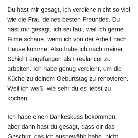
Du hast mir gesagt, ich verdiene nicht so viel
wie die Frau deines besten Freundes. Du
hast mir gesagt, ich sei faul, weil ich gerne
Filme schaue, wenn ich von der Arbeit nach
Hause komme. Also habe ich nach meiner
Schicht angefangen als Freelancer zu
arbeiten. Ich habe genug verdient, um die
Küche zu deinem Geburtstag zu renovieren.
Weil ich weiß, wie sehr du es liebst zu
kochen.
Ich habe einen Dankeskuss bekommen,
aber dann hast du gesagt, dass dir das
Geschirr, das ich ausgewählt habe, nicht