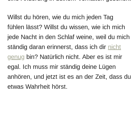
Willst du hören, wie du mich jeden Tag
fühlen lässt? Willst du wissen, wie ich mich
jede Nacht in den Schlaf weine, weil du mich
ständig daran erinnerst, dass ich dir
nicht
genug
bin? Natürlich nicht. Aber es ist mir
egal. Ich muss mir ständig deine Lügen
anhören, und jetzt ist es an der Zeit, dass du
etwas Wahrheit hörst.