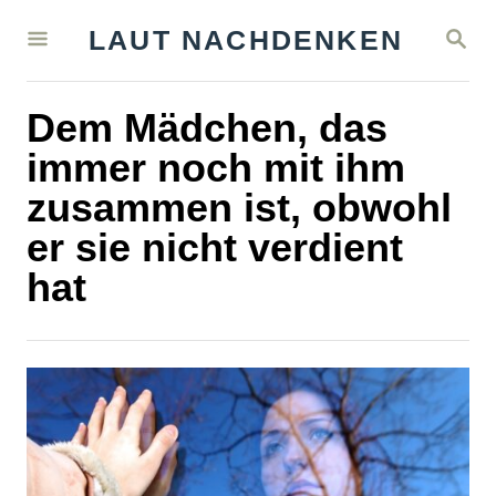
S
S
LAUT NACHDENKEN
k
E
A
i
R
Dem Mädchen, das
C
p
H
immer noch mit ihm
t
zusammen ist, obwohl
o
er sie nicht verdient
C
hat
o
n
t
e
n
t