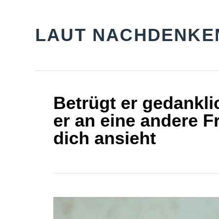
S
k
LAUT NACHDENKE
i
p
t
o
Betrügt er gedankli
C
er an eine andere F
o
dich ansieht
n
t
e
n
t