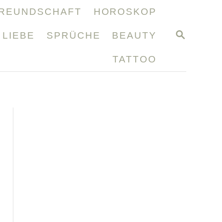
REUNDSCHAFT
HOROSKOP
S
LIEBE
SPRÜCHE
BEAUTY
E
A
TATTOO
R
C
H