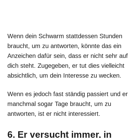
Wenn dein Schwarm stattdessen Stunden
braucht, um zu antworten, könnte das ein
Anzeichen dafür sein, dass er nicht sehr auf
dich steht. Zugegeben, er tut dies vielleicht
absichtlich, um dein Interesse zu wecken.
Wenn es jedoch fast ständig passiert und er
manchmal sogar Tage braucht, um zu
antworten, ist er nicht interessiert.
6. Er versucht immer, in