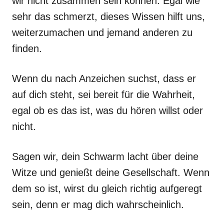
wir nicht zusammen sein können. Egal wie
sehr das schmerzt, dieses Wissen hilft uns,
weiterzumachen und jemand anderen zu
finden.
Wenn du nach Anzeichen suchst, dass er
auf dich steht, sei bereit für die Wahrheit,
egal ob es das ist, was du hören willst oder
nicht.
Sagen wir, dein Schwarm lacht über deine
Witze und genießt deine Gesellschaft. Wenn
dem so ist, wirst du gleich richtig aufgeregt
sein, denn er mag dich wahrscheinlich.