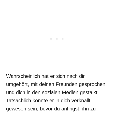
Wahrscheinlich hat er sich nach dir
umgehört, mit deinen Freunden gesprochen
und dich in den sozialen Medien gestalkt.
Tatsächlich könnte er in dich verknallt
gewesen sein, bevor du anfingst, ihn zu