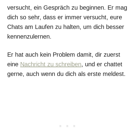
versucht, ein Gespräch zu beginnen. Er mag
dich so sehr, dass er immer versucht, eure
Chats am Laufen zu halten, um dich besser
kennenzulernen.
Er hat auch kein Problem damit, dir zuerst
eine
Nachricht zu schreiben
, und er chattet
gerne, auch wenn du dich als erste meldest.