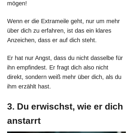
mögen!
Wenn er die Extrameile geht, nur um mehr
über dich zu erfahren, ist das ein klares
Anzeichen, dass er auf dich steht.
Er hat nur Angst, dass du nicht dasselbe für
ihn empfindest. Er fragt dich also nicht
direkt, sondern weiß mehr über dich, als du
ihm erzählt hast.
3. Du erwischst, wie er dich
anstarrt