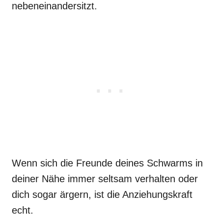
nebeneinandersitzt.
Wenn sich die Freunde deines Schwarms in
deiner Nähe immer seltsam verhalten oder
dich sogar ärgern, ist die Anziehungskraft
echt.