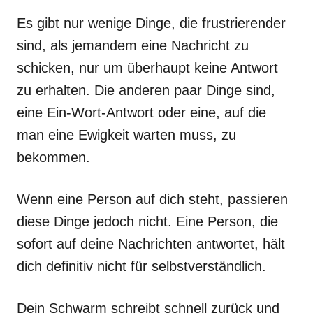
Es gibt nur wenige Dinge, die frustrierender
sind, als jemandem eine Nachricht zu
schicken, nur um überhaupt keine Antwort
zu erhalten. Die anderen paar Dinge sind,
eine Ein-Wort-Antwort oder eine, auf die
man eine Ewigkeit warten muss, zu
bekommen.
Wenn eine Person auf dich steht, passieren
diese Dinge jedoch nicht. Eine Person, die
sofort auf deine Nachrichten antwortet, hält
dich definitiv nicht für selbstverständlich.
Dein Schwarm schreibt schnell zurück und