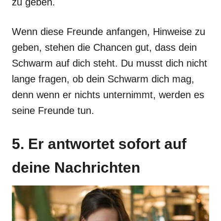
zu geben.
Wenn diese Freunde anfangen, Hinweise zu
geben, stehen die Chancen gut, dass dein
Schwarm auf dich steht. Du musst dich nicht
lange fragen, ob dein Schwarm dich mag,
denn wenn er nichts unternimmt, werden es
seine Freunde tun.
5. Er antwortet sofort auf
deine Nachrichten