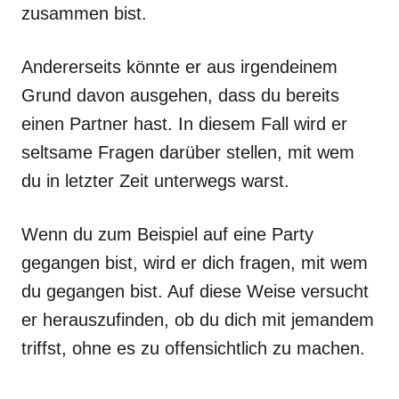
zusammen bist.
Andererseits könnte er aus irgendeinem
Grund davon ausgehen, dass du bereits
einen Partner hast. In diesem Fall wird er
seltsame Fragen darüber stellen, mit wem
du in letzter Zeit unterwegs warst.
Wenn du zum Beispiel auf eine Party
gegangen bist, wird er dich fragen, mit wem
du gegangen bist. Auf diese Weise versucht
er herauszufinden, ob du dich mit jemandem
triffst, ohne es zu offensichtlich zu machen.