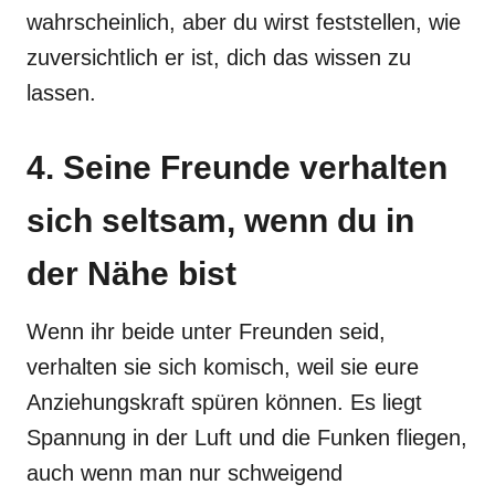
wahrscheinlich, aber du wirst feststellen, wie
zuversichtlich er ist, dich das wissen zu
lassen.
4. Seine Freunde verhalten
sich seltsam, wenn du in
der Nähe bist
Wenn ihr beide unter Freunden seid,
verhalten sie sich komisch, weil sie eure
Anziehungskraft spüren können. Es liegt
Spannung in der Luft und die Funken fliegen,
auch wenn man nur schweigend