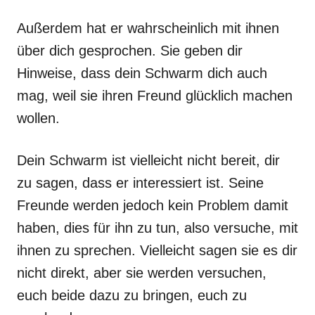
Außerdem hat er wahrscheinlich mit ihnen
über dich gesprochen. Sie geben dir
Hinweise, dass dein Schwarm dich auch
mag, weil sie ihren Freund glücklich machen
wollen.
Dein Schwarm ist vielleicht nicht bereit, dir
zu sagen, dass er interessiert ist. Seine
Freunde werden jedoch kein Problem damit
haben, dies für ihn zu tun, also versuche, mit
ihnen zu sprechen. Vielleicht sagen sie es dir
nicht direkt, aber sie werden versuchen,
euch beide dazu zu bringen, euch zu