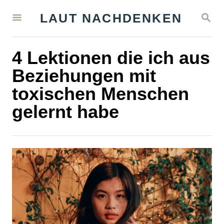
S
S
LAUT NACHDENKEN
k
E
A
i
R
4 Lektionen die ich aus
C
p
H
Beziehungen mit
t
toxischen Menschen
o
gelernt habe
C
o
n
t
e
n
t