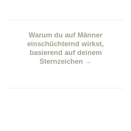
n
s
a
v
Warum du auf Männer
einschüchternd wirkst,
i
basierend auf deinem
g
Sternzeichen
a
t
i
o