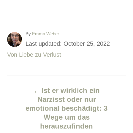
A
By
Emma Weber
u
P
Last updated:
October 25, 2022
t
o
C
Von Liebe zu Verlust
h
o
s
a
r
t
t
P
e
e
Ist er wirklich ein
d
g
o
Narzisst oder nur
o
o
emotional beschädigt: 3
s
n
r
Wege um das
i
t
herauszufinden
e